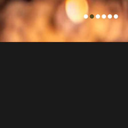
Einleitung: Soulfood, das das Herz berührt Inmitten des
lebendigen Münchens gibt es einen Ort, an dem die Zeit für
einen Moment stillzustehen scheint: Ngon Soulfood in
Bogenhausen. Hier geht es nicht nur um das Sättigen des
Hungers, sondern um eine Reise zu den Wurzeln der
vietnamesischen Kultur. Bei uns ist jedes Gericht ein
„Soulfood“ – eine Speise, die Körper und Geist in Einklang
bringt und echte Freude schenkt.