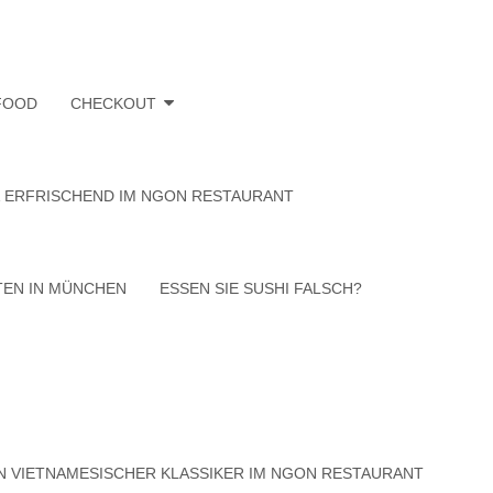
d
LFOOD
CHECKOUT
& ERFRISCHEND IM NGON RESTAURANT
TEN IN MÜNCHEN
ESSEN SIE SUSHI FALSCH?
dmania Pro by
Catch Themes
N VIETNAMESISCHER KLASSIKER IM NGON RESTAURANT