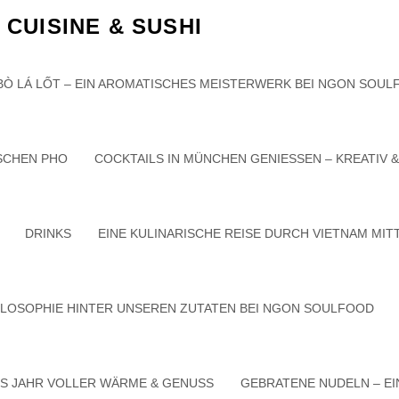
CUISINE & SUSHI
Nothing Foun
BÒ LÁ LỐT – EIN AROMATISCHES MEISTERWERK BEI NGON SOU
ISCHEN PHO
COCKTAILS IN MÜNCHEN GENIESSEN – KREATIV 
ng can help.
DRINKS
EINE KULINARISCHE REISE DURCH VIETNAM MIT
HILOSOPHIE HINTER UNSEREN ZUTATEN BEI NGON SOULFOOD
lfood Vietnamese Cuisine & Sushi
. All Rights Reserved. | Catch Foo
ES JAHR VOLLER WÄRME & GENUSS
GEBRATENE NUDELN – EI