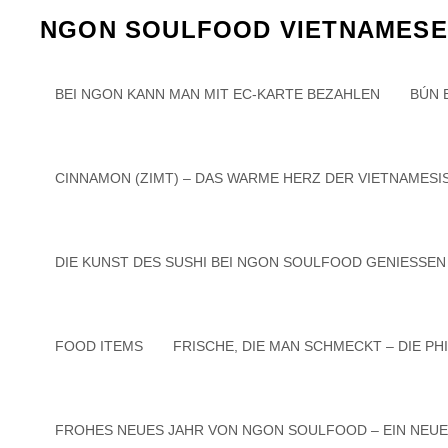
Skip
NGON SOULFOOD VIETNAMESE 
to
content
BEI NGON KANN MAN MIT EC-KARTE BEZAHLEN
BÚN 
CINNAMON (ZIMT) – DAS WARME HERZ DER VIETNAMES
It seems we can’t find what you’re looking for. Perhaps searchi
Search
DIE KUNST DES SUSHI BEI NGON SOULFOOD GENIESSEN
for:
FOOD ITEMS
FRISCHE, DIE MAN SCHMECKT – DIE P
Copyright © 2026
Ngon Sou
FROHES NEUES JAHR VON NGON SOULFOOD – EIN NEU